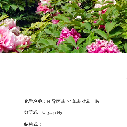
化学名称
：N-异丙基-N'-苯基对苯二胺
分子式
：C
H
N
15
18
2
结构式：