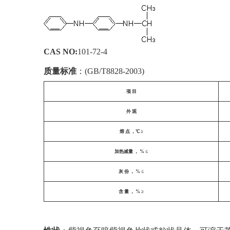
CAS NO:
101-72-4
质量标准
：(GB/T8828-2003)
项 目
外 观
熔 点 ，℃ ≥
加热减量 ， % ≤
灰 份 ， % ≤
含 量 ， % ≥