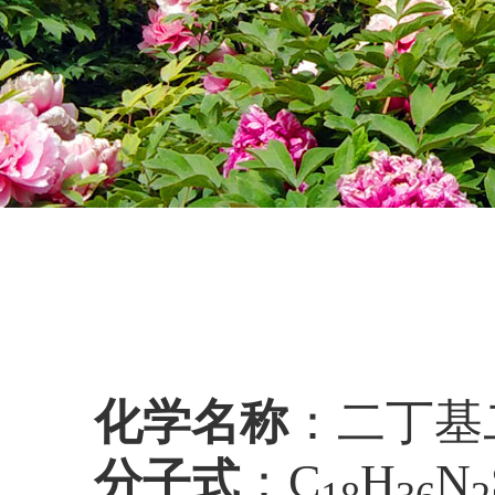
化学名称
：二丁基
分子式
：C
H
N